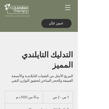
احجز الآن
التدليك التايلندي
المميز
المزيج الأمثل من التقنيات التايلاندية والأنسجة
العميقة والحجر الساخن لتحقيق التوازن النقي
بدءًا
من
1 س - 2 س
1
بدءًا من ‏500 د.م.‏
500
درهم
-
مغربي
2