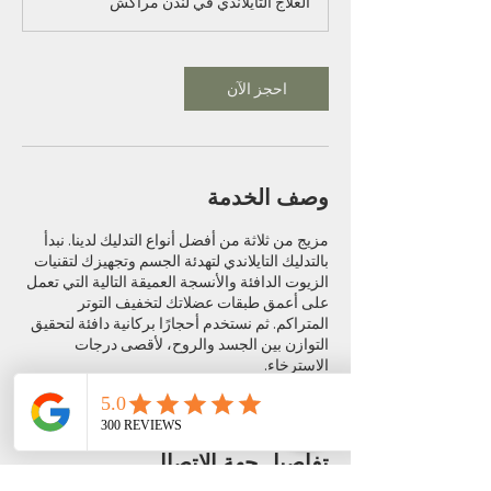
العلاج التايلاندي في لندن مراكش
س
احجز الآن
وصف الخدمة
مزيج من ثلاثة من أفضل أنواع التدليك لدينا. نبدأ
بالتدليك التايلاندي لتهدئة الجسم وتجهيزك لتقنيات
الزيوت الدافئة والأنسجة العميقة التالية التي تعمل
على أعمق طبقات عضلاتك لتخفيف التوتر
المتراكم. ثم نستخدم أحجارًا بركانية دافئة لتحقيق
التوازن بين الجسد والروح، لأقصى درجات
الاسترخاء.
تفاصيل جهة الاتصال