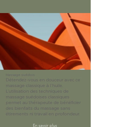
Massage suédois
Détendez-vous en douceur avec ce
massage classique à l'huile.
L'utilisation des techniques de
massage suédoises classiques
permet au thérapeute de bénéficier
des bienfaits du massage sans
étirements ni travail en profondeur.
En savoir plus