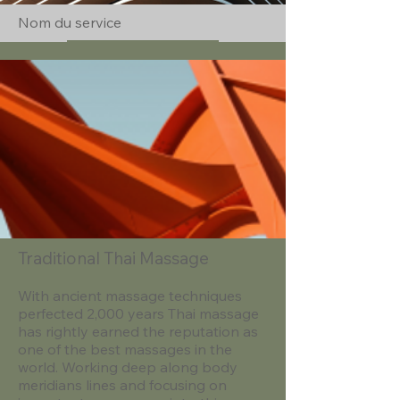
Nom du service
En savoir plus
Traditional Thai Massage
With ancient massage techniques
perfected 2,000 years Thai massage
has rightly earned the reputation as
one of the best massages in the
world. Working deep along body
meridians lines and focusing on