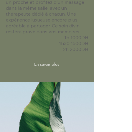
un proche et profitez d'un massage
dans la même salle, avec un
thérapeute dédié à chacun. Une
expérience luxueuse encore plus
agréable à partager. Ce soin divin
restera gravé dans vos mémoires.
1h 1000DH
1h30 1500DH
2h 2000DH
En savoir plus