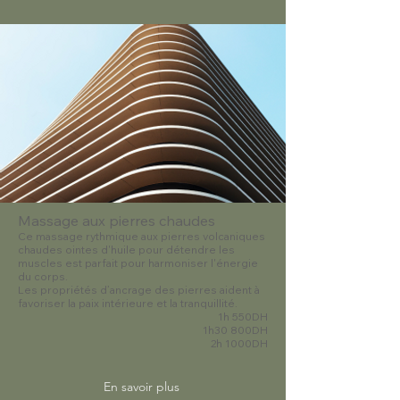
Massage aux pierres chaudes
Ce massage rythmique aux pierres volcaniques
chaudes ointes d'huile pour détendre les
muscles est parfait pour harmoniser l'énergie
du corps.
Les propriétés d’ancrage des pierres aident à
favoriser la paix intérieure et la tranquillité.
1h 550DH
1h30 800DH
2h 1000DH
En savoir plus