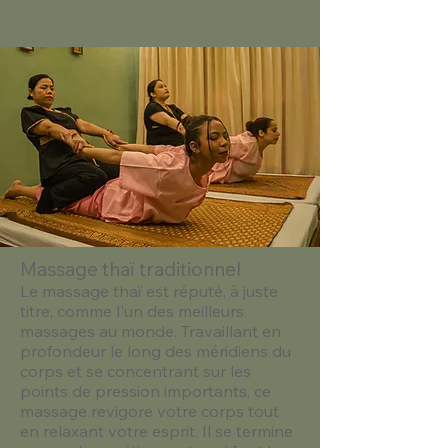
Massage thaï traditionnel
Le massage thaï est réputé, à juste
titre, comme l'un des meilleurs
massages au monde. Travaillant en
profondeur le long des méridiens du
corps et se concentrant sur les
points de pression importants, ce
massage revigore votre corps tout
en relaxant votre esprit. Il se termine