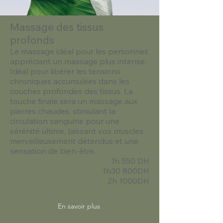
Massage des tissus
profonds
Le massage idéal pour les personnes
appréciant un massage plus intense.
Idéal pour libérer les tensions
chroniques accumulées dans les
couches profondes des tissus. La
touche finale sera un massage aux
pierres chaudes, stimulant la
circulation sanguine pour une
sérénité ultime, laissant vos muscles
merveilleusement détendus et une
sensation de bien-être.
1h 550 DH
1h30 800DH
2h 1000DH
En savoir plus