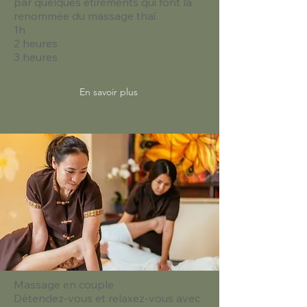
par quelques étirements qui font la
renommée du massage thaï.
1h
2 heures
3 heures
En savoir plus
Massage en couple
Détendez-vous et relaxez-vous avec