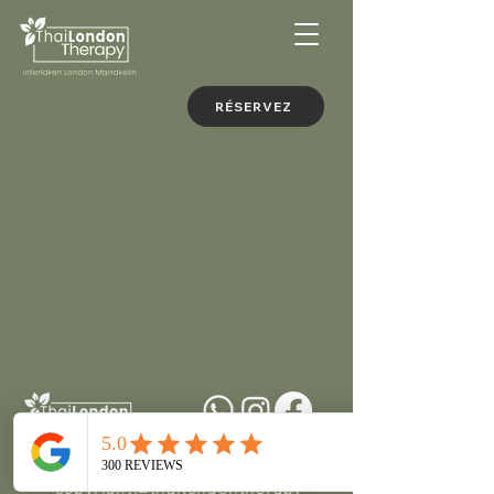
RÉSERVEZ
+212636301225
copyright@thailondontherapy