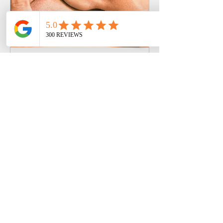
تدليك الأنسجة العميقة
هذا هو التدليك المثالي للأشخاص الذين
يريدون ضغطًا أكثر ثباتًا من التدليك
السويدي.
اقرأ المزيد
1 س - 2 س
بدءًا
بدءًا من ‏500 د.م.‏
من
500
درهم
مغربي
احجز الآن