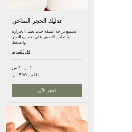
تدليك الحجر الساخن
استمتع براحة عميقة حيث تعمل الحرارة
والتدليك اللطيف على تخفيف التوتر
والضغط
اقرأ المزيد
1 س - 2 س
بدءًا
بدءًا من ‏500 د.م.‏
من
500
درهم
مغربي
احجز الآن