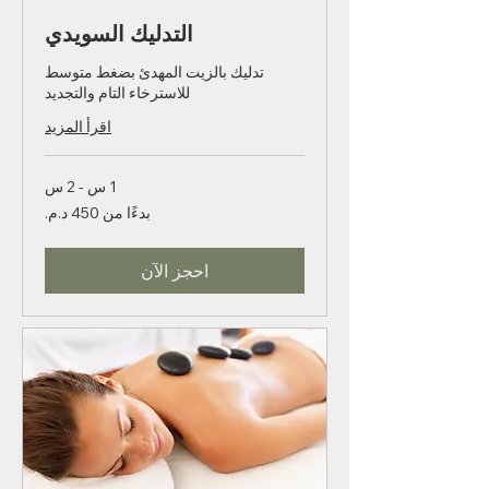
التدليك السويدي
تدليك بالزيت المهدئ بضغط متوسط
للاسترخاء التام والتجديد
اقرأ المزيد
1 س - 2 س
بدءًا
بدءًا من ‏450 د.م.‏
من
450
درهمًا
مغربيًا
احجز الآن