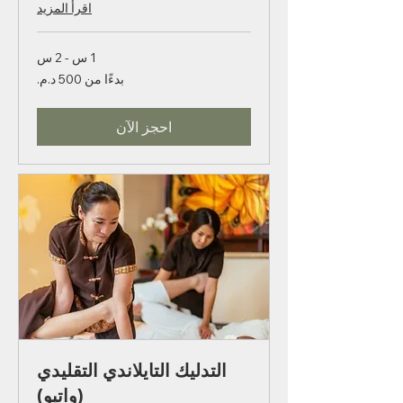
المزيج الأمثل من التقنيات التايلاندية
والأنسجة العميقة والحجر الساخن لتحقيق
التوازن النقي
اقرأ المزيد
1 س - 2 س
بدءًا
بدءًا من ‏500 د.م.‏
من
500
درهم
مغربي
احجز الآن