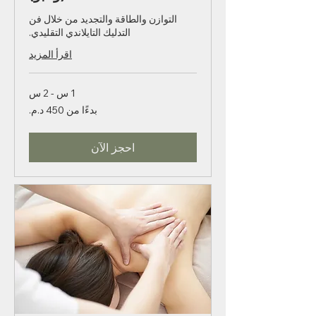
التدليك التايلاندي التقليدي
(واتبو)
التوازن والطاقة والتجديد من خلال فن
التدليك التايلاندي التقليدي.
اقرأ المزيد
1 س - 2 س
بدءًا
بدءًا من ‏450 د.م.‏
من
450
درهمًا
مغربيًا
احجز الآن